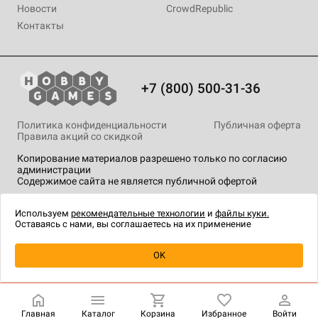
Новости
CrowdRepublic
Контакты
+7 (800) 500-31-36
Политика конфиденциальности
Публичная оферта
Правила акций со скидкой
Копирование материалов разрешено только по согласию
администрации
Содержимое сайта не является публичной офертой
На сайте Hobby Games применяются
рекомендательные
технологии
.
Используем
рекомендательные технологии
и
файлы куки.
Оставаясь с нами, вы соглашаетесь на их применение
Уведомить о наличии
OK
Главная
Каталог
Корзина
Избранное
Войти