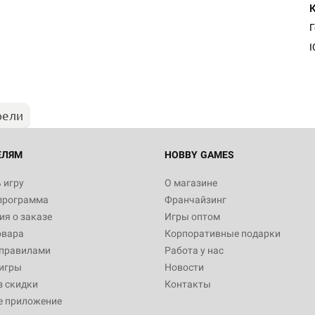
I
рели
ЕЛЯМ
HOBBY GAMES
 игру
О магазине
программа
Франчайзинг
я о заказе
Игры оптом
овара
Корпоративные подарки
 правилами
Работа у нас
игры
Новости
з скидки
Контакты
е приложение