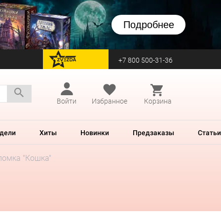
Подробнее
+7 800 500-31-36
перейти на Zvezda
Войти
Избранное
Корзина
дели
Хиты
Новинки
Предзаказы
Статьи
ломка "Кошка"