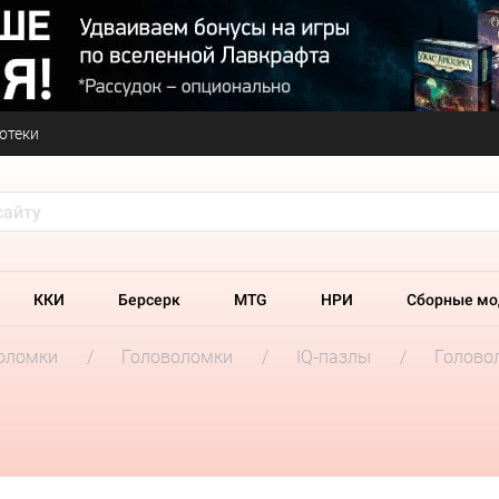
отеки
ККИ
Берсерк
MTG
НРИ
Сборные мо
оломки
Головоломки
IQ-пазлы
Голово