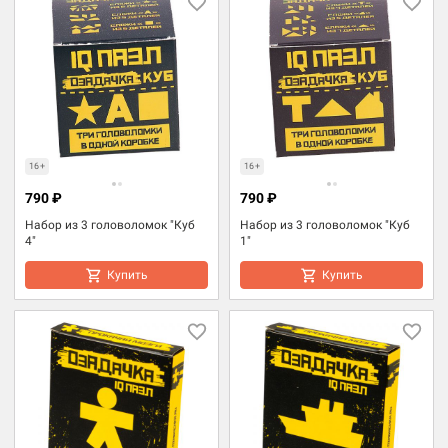
16+
16+
790 ₽
790 ₽
Набор из 3 головоломок "Куб
Набор из 3 головоломок "Куб
4"
1"
Купить
Купить