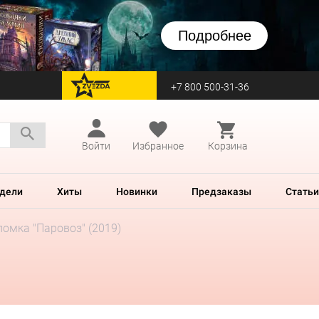
Подробнее
+7 800 500-31-36
перейти на Zvezda
Войти
Избранное
Корзина
дели
Хиты
Новинки
Предзаказы
Статьи
омка "Паровоз" (2019)