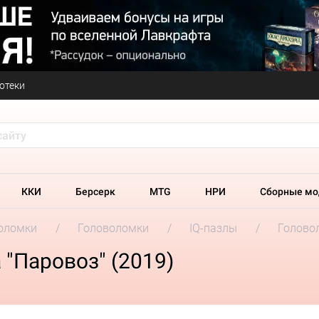
отеки
ККИ
Берсерк
MTG
НРИ
Сборные мо
оломки
Головоломки
IQ-пазлы
Головол
"Паровоз" (2019)