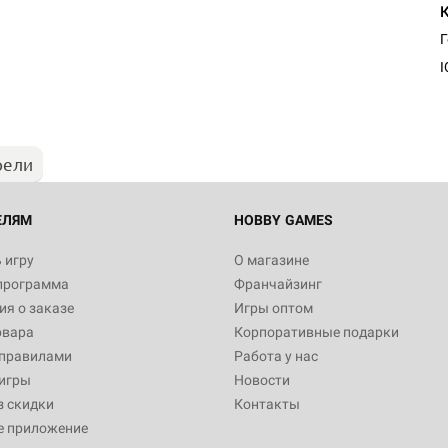
I
рели
ЕЛЯМ
HOBBY GAMES
 игру
О магазине
программа
Франчайзинг
я о заказе
Игры оптом
овара
Корпоративные подарки
 правилами
Работа у нас
игры
Новости
з скидки
Контакты
е приложение