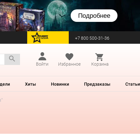
Подробнее
+7 800 500-31-36
перейти на Zvezda
Войти
Избранное
Корзина
дели
Хиты
Новинки
Предзаказы
Статьи
я"