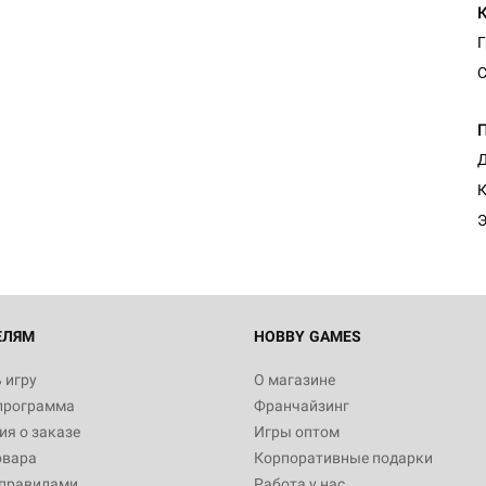
Г
С
Д
К
Э
ЕЛЯМ
HOBBY GAMES
 игру
О магазине
программа
Франчайзинг
я о заказе
Игры оптом
овара
Корпоративные подарки
 правилами
Работа у нас