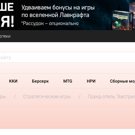
отеки
ККИ
Берсерк
MTG
НРИ
Сборные мо
гры
Стратегические игры
Гранд-отель "Австри