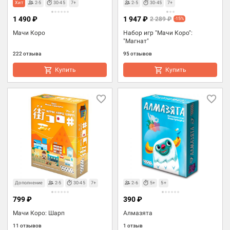
Хит
2-5
30-45
7+
2-5
30-45
7+
1 490 ₽
1 947 ₽
2 289 ₽
-15%
Мачи Коро
Набор игр "Мачи Коро":
"Магнат"
222 отзыва
95 отзывов
Купить
Купить
Дополнение
2-5
30-45
7+
2-6
5+
5+
799 ₽
390 ₽
Мачи Коро: Шарп
Алмазята
11 отзывов
1 отзыв