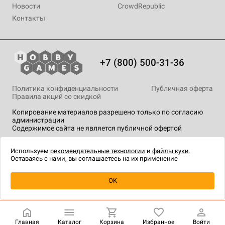
Новости
CrowdRepublic
Контакты
+7 (800) 500-31-36
Политика конфиденциальности
Публичная оферта
Правила акций со скидкой
Копирование материалов разрешено только по согласию
администрации
Содержимое сайта не является публичной офертой
На сайте Hobby Games применяются
рекомендательные
технологии
.
Используем
рекомендательные технологии
и
файлы куки.
Оставаясь с нами, вы соглашаетесь на их применение
Уведомить о наличии
OK
Главная
Каталог
Корзина
Избранное
Войти