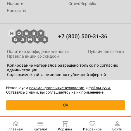
Новости
CrowdRepublic
Контакты
+7 (800) 500-31-36
Политика конфиденциальности
Публичная оферта
Правила акций со скидкой
Копирование материалов разрешено только по согласию
администрации
Содержимое сайта не является публичной офертой
На сайте Hobby Games применяются
рекомендательные
технологии
.
Используем
рекомендательные технологии
и
файлы куки.
Оставаясь с нами, вы соглашаетесь на их применение
Уведомить о наличии
OK
Главная
Каталог
Корзина
Избранное
Войти