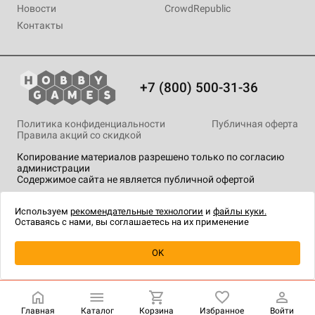
Новости
CrowdRepublic
Контакты
+7 (800) 500-31-36
Политика конфиденциальности
Публичная оферта
Правила акций со скидкой
Копирование материалов разрешено только по согласию
администрации
Содержимое сайта не является публичной офертой
На сайте Hobby Games применяются
рекомендательные
технологии
.
Используем
рекомендательные технологии
и
файлы куки.
Оставаясь с нами, вы соглашаетесь на их применение
Уведомить о наличии
OK
Главная
Каталог
Корзина
Избранное
Войти