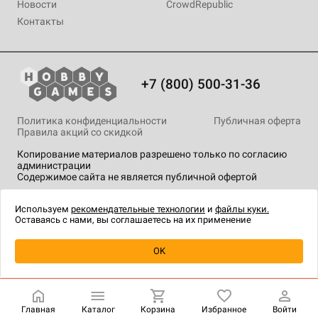
Новости
CrowdRepublic
Контакты
+7 (800) 500-31-36
Политика конфиденциальности
Публичная оферта
Правила акций со скидкой
Копирование материалов разрешено только по согласию
администрации
Содержимое сайта не является публичной офертой
На сайте Hobby Games применяются
рекомендательные
технологии
.
Используем
рекомендательные технологии
и
файлы куки.
Оставаясь с нами, вы соглашаетесь на их применение
Товар снят с продажи
OK
Главная
Каталог
Корзина
Избранное
Войти