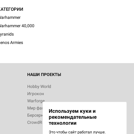
КАТЕГОРИИ
Warhammer
d Монстры
arhammer 40,000
yranids
enos Armies
 Зомбицид:
НАШИ ПРОЕКТЫ
Hobby World
Игрокон
d Ужас
Warforge
Мир фантастики
Используем куки и
Берсерк
рекомендательные
CrowdRepublic
технологии
Это чтобы сайт работал лучше.