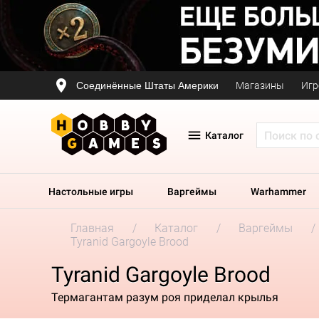
Соединённые Штаты Америки
Магазины
Игр
Каталог
Настольные игры
Варгеймы
Warhammer
Главная
Каталог
Варгеймы
Tyranid Gargoyle Brood
Tyranid Gargoyle Brood
Термагантам разум роя приделал крылья