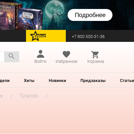
Подробнее
+7 800 500-31-36
перейти на Zvezda
Войти
Избранное
Корзина
дели
Хиты
Новинки
Предзаказы
Статьи
es
Tyranids