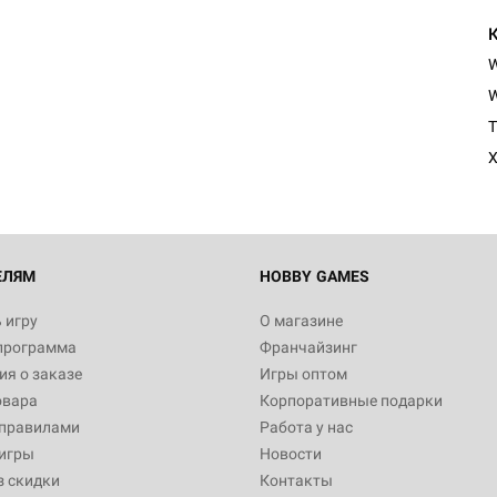
Настольная игра Hobby Worl
Египта
W
1 991
T
X
Настольная игра Hobby World
Белая смерть
12 990
ЕЛЯМ
HOBBY GAMES
 игру
О магазине
программа
Франчайзинг
Настольная игра Hobby Worl
я о заказе
Игры оптом
Аркхэма. Карточная игра
овара
Корпоративные подарки
3 490
 правилами
Работа у нас
игры
Новости
з скидки
Контакты