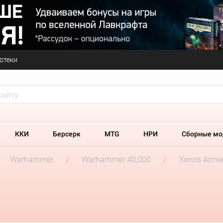
отеки
ККИ
Берсерк
MTG
НРИ
Сборные мо
Warhammer
Warhammer 40,000
Xenos Armi