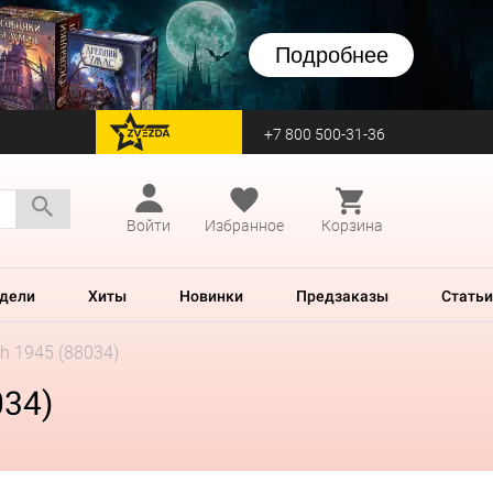
Подробнее
+7 800 500-31-36
перейти на Zvezda
Войти
Избранное
Корзина
дели
Хиты
Новинки
Предзаказы
Статьи
ch 1945 (88034)
034)