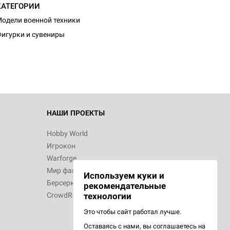
КАТЕГОРИИ
d Журнал
одели военной техники
к: Братья
игурки и сувениры
d Звёздные
НАШИ ПРОЕКТЫ
Hobby World
Игрокон
d Сумерки
Warforge
: Грозовой
Мир фантастики
Используем куки и
Берсерк
рекомендательные
CrowdRepublic
технологии
Это чтобы сайт работал лучше.
сийская
Оставаясь с нами, вы соглашаетесь на