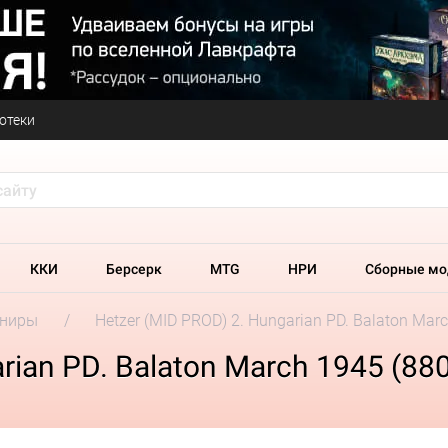
отеки
ККИ
Берсерк
MTG
НРИ
Сборные мо
ениры
Hetzer (MID PROD) 2. Hungarian PD. Balaton Mar
rian PD. Balaton March 1945 (88