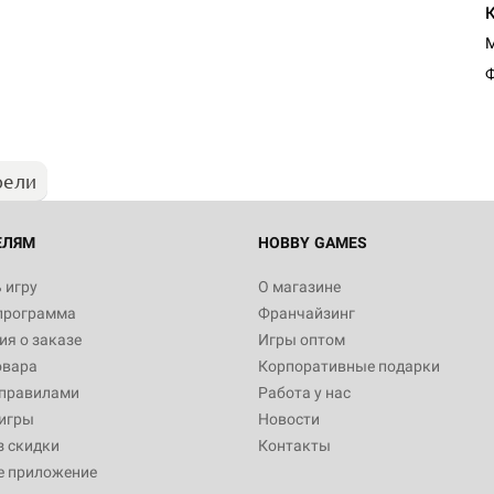
Настольная игра Hobby Worl
М
"Мир фантастики. Спецвыпус
Стругацкие"
Ф
1 490
рели
Настольная игра Hobby Worl
империи: Боевая тревога
799
ЕЛЯМ
HOBBY GAMES
 игру
О магазине
программа
Франчайзинг
Настольная игра Hobby Worl
я о заказе
Игры оптом
империи. Четвёртая редакция
овара
Корпоративные подарки
Рубеж
12 990
 правилами
Работа у нас
игры
Новости
з скидки
Контакты
е приложение
Настольная игра Zvezda Рос