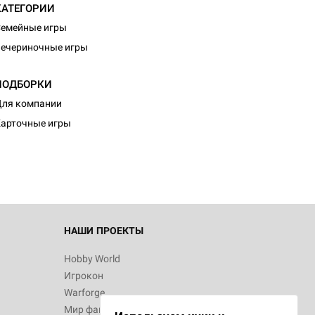
КАТЕГОРИИ
емейные игры
ечериночные игры
ПОДБОРКИ
d Журнал
ля компании
к: Братья
арточные игры
d Звёздные
НАШИ ПРОЕКТЫ
Hobby World
Игрокон
d Сумерки
Warforge
: Грозовой
Мир фантастики