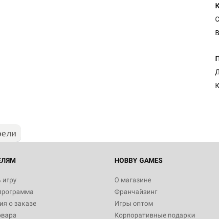
С
В
Настольная игра Hobby Worl
Д
"Мир фантастики. Спецвыпус
Стругацкие"
К
1 490
рели
Настольная игра Hobby Worl
империи: Боевая тревога
799
ЕЛЯМ
HOBBY GAMES
 игру
О магазине
программа
Франчайзинг
Настольная игра Hobby Worl
я о заказе
Игры оптом
империи. Четвёртая редакция
овара
Корпоративные подарки
Рубеж