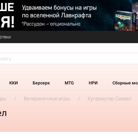
отеки
ККИ
Берсерк
MTG
НРИ
Сборные мо
гры
Вечериночные игры
Хугермугер Сиквел
ел