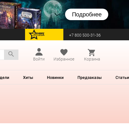
Подробнее
+7 800 500-31-36
перейти на Zvezda
Войти
Избранное
Корзина
дели
Хиты
Новинки
Предзаказы
Статьи