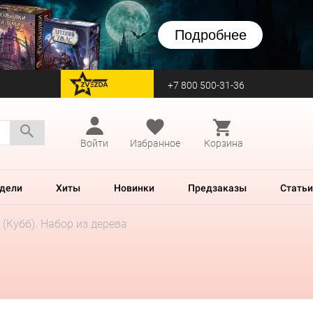
Подробнее
+7 800 500-31-36
перейти на Zvezda
Войти
Избранное
Корзина
дели
Хиты
Новинки
Предзаказы
Статьи
 (Кубб). Набор из дерева