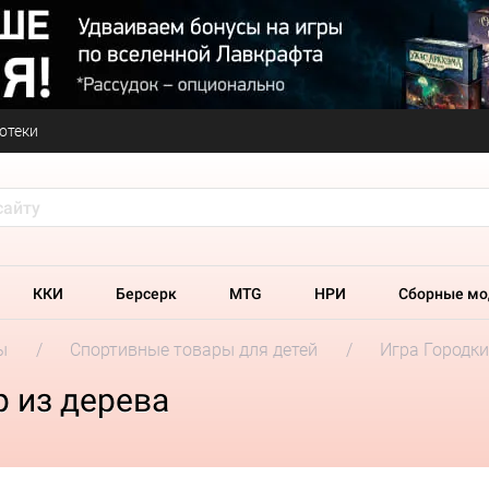
отеки
ККИ
Берсерк
MTG
НРИ
Сборные мо
ы
Спортивные товары для детей
Игра Городки
р из дерева