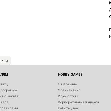
Д
С
Н
рели
ЕЛЯМ
HOBBY GAMES
 игру
О магазине
программа
Франчайзинг
я о заказе
Игры оптом
овара
Корпоративные подарки
 правилами
Работа у нас