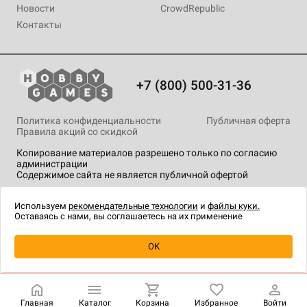
Новости
CrowdRepublic
Контакты
+7 (800) 500-31-36
Политика конфиденциальности
Публичная оферта
Правила акций со скидкой
Копирование материалов разрешено только по согласию
администрации
Содержимое сайта не является публичной офертой
На сайте Hobby Games применяются
рекомендательные
технологии
.
Используем
рекомендательные технологии
и
файлы куки.
Оставаясь с нами, вы соглашаетесь на их применение
Уведомить о наличии
OK
Главная
Каталог
Корзина
Избранное
Войти