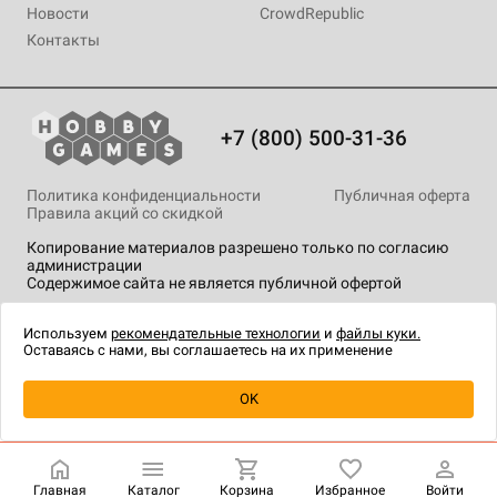
Новости
CrowdRepublic
Контакты
+7 (800) 500-31-36
Политика конфиденциальности
Публичная оферта
Правила акций со скидкой
Копирование материалов разрешено только по согласию
администрации
Содержимое сайта не является публичной офертой
На сайте Hobby Games применяются
рекомендательные
технологии
.
Используем
рекомендательные технологии
и
файлы куки.
Оставаясь с нами, вы соглашаетесь на их применение
Уведомить о наличии
OK
Главная
Каталог
Корзина
Избранное
Войти