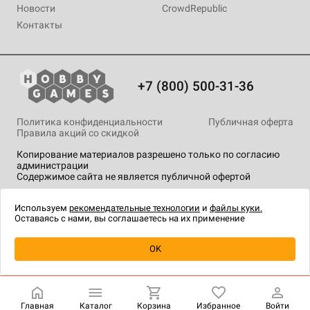
Новости
CrowdRepublic
Контакты
+7 (800) 500-31-36
Политика конфиденциальности
Публичная оферта
Правила акций со скидкой
Копирование материалов разрешено только по согласию
администрации
Содержимое сайта не является публичной офертой
На сайте Hobby Games применяются
рекомендательные
технологии
.
Используем
рекомендательные технологии
и
файлы куки.
Оставаясь с нами, вы соглашаетесь на их применение
OK
Купить
| 6 490 ₽
Главная
Каталог
Корзина
Избранное
Войти