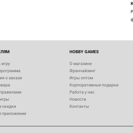
Египта
1 991
P
Ф
Настольная игра Hobby World
Белая смерть
12 990
ЕЛЯМ
HOBBY GAMES
 игру
О магазине
программа
Франчайзинг
Настольная игра Hobby Worl
я о заказе
Игры оптом
Аркхэма. Карточная игра
овара
Корпоративные подарки
3 490
 правилами
Работа у нас
игры
Новости
з скидки
Контакты
е приложение
Настольная игра Hobby Worl
Аркхэма. Карточная игра: Вт
4 990