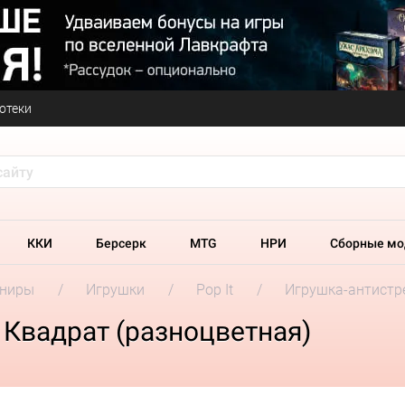
отеки
ККИ
Берсерк
MTG
НРИ
Сборные мо
ениры
Игрушки
Pop It
Игрушка-антистре
 Квадрат (разноцветная)