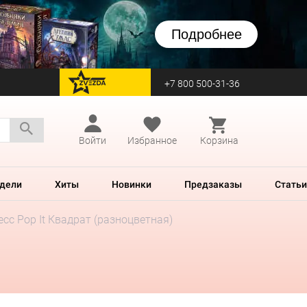
Подробнее
+7 800 500-31-36
перейти на Zvezda
Войти
Избранное
Корзина
дели
Хиты
Новинки
Предзаказы
Статьи
сс Pop It Квадрат (разноцветная)