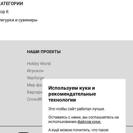
КАТЕГОРИИ
op It
игурки и сувениры
 Зомбицид:
НАШИ ПРОЕКТЫ
Hobby World
Игрокон
d Ужас
Warforge
Мир фантастики
Используем куки и
Берсерк
рекомендательные
CrowdRepublic
технологии
Это чтобы сайт работал лучше.
Оставаясь с нами, вы соглашаетесь на
d Ужас
использование
файлов куки.
орой сезон
А ещё можно почитать, что такое