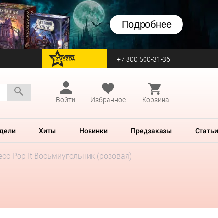
Подробнее
+7 800 500-31-36
перейти на Zvezda
Войти
Избранное
Корзина
дели
Хиты
Новинки
Предзаказы
Статьи
сс Pop It Восьмиугольник (розовая)