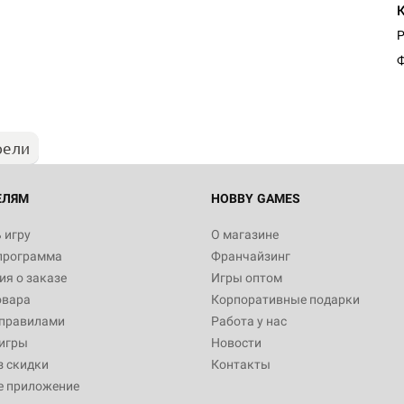
P
Ф
рели
ЕЛЯМ
HOBBY GAMES
 игру
О магазине
программа
Франчайзинг
я о заказе
Игры оптом
овара
Корпоративные подарки
 правилами
Работа у нас
игры
Новости
з скидки
Контакты
е приложение