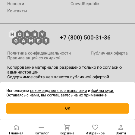
Новости
CrowdRepublic
Контакты
+7 (800) 500-31-36
Политика конфиденциальности
Публичная оферта
Правила акций со скидкой
Копирование материалов разрешено только по согласию
администрации
Содержимое сайта не является публичной офертой
На сайте Hobby Games применяются
рекомендательные
технологии
.
Используем
рекомендательные технологии
и
файлы куки.
Оставаясь с нами, вы соглашаетесь на их применение
Уведомить о наличии
OK
Главная
Каталог
Корзина
Избранное
Войти