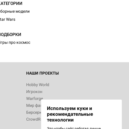
КАТЕГОРИИ
борные модели
tar Wars
ПОДБОРКИ
гры про космос
НАШИ ПРОЕКТЫ
Hobby World
Игрокон
Warforge
Мир фантастики
Используем куки и
Берсерк
рекомендательные
CrowdRepublic
технологии
Это чтобы сайт работал лучше.