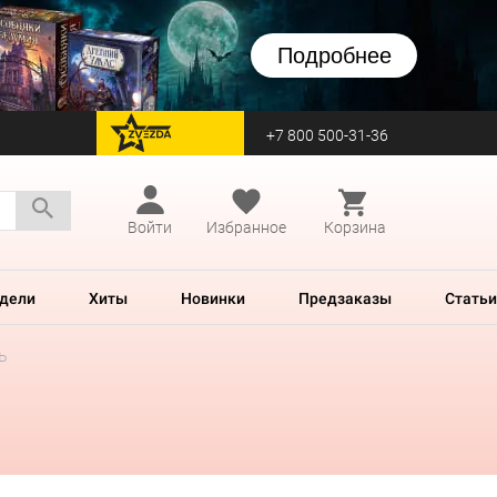
Подробнее
+7 800 500-31-36
перейти на Zvezda
Войти
Избранное
Корзина
дели
Хиты
Новинки
Предзаказы
Статьи
ь