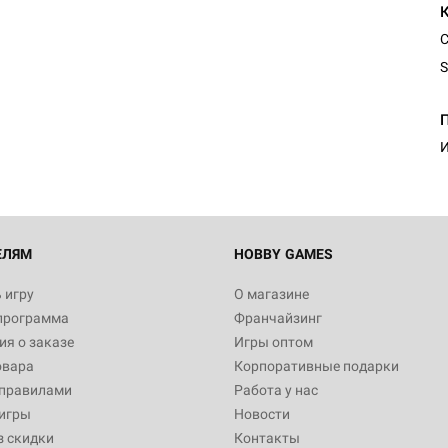
С
S
И
ЕЛЯМ
HOBBY GAMES
 игру
О магазине
программа
Франчайзинг
я о заказе
Игры оптом
овара
Корпоративные подарки
 правилами
Работа у нас
игры
Новости
з скидки
Контакты