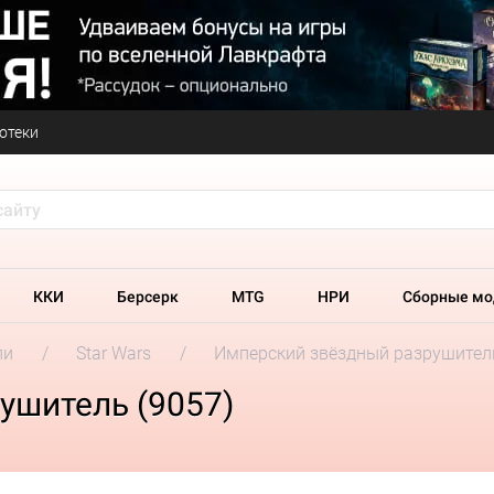
отеки
ККИ
Берсерк
MTG
НРИ
Сборные мо
ли
Star Wars
Имперский звёздный разрушител
ушитель (9057)