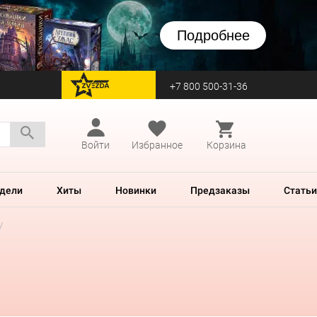
Подробнее
+7 800 500-31-36
перейти на Zvezda
Войти
Избранное
Корзина
дели
Хиты
Новинки
Предзаказы
Статьи