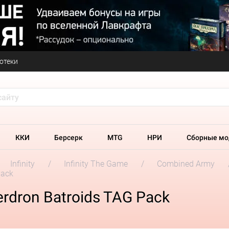
отеки
ККИ
Берсерк
MTG
НРИ
Сборные мо
Infinity
Infinity The Game
Combined Army
Pack
erdron Batroids TAG Pack