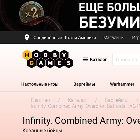
Соединённые Штаты Америки
Магазины
Игр
Каталог
Настольные игры
Варгеймы
Warhammer
Главная
Каталог
Варгеймы
Infinity. Combined Army: Overdron Batroids TAG 
Infinity. Combined Army: Ov
Кованные бойцы