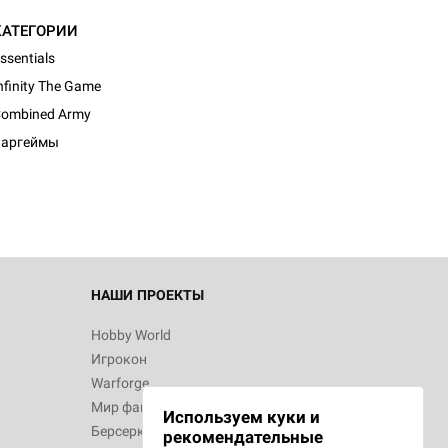
КАТЕГОРИИ
ssentials
nfinity The Game
ombined Army
Варгеймы
НАШИ ПРОЕКТЫ
Hobby World
Игрокон
Warforge
Мир фантастики
Используем куки и
Берсерк
рекомендательные