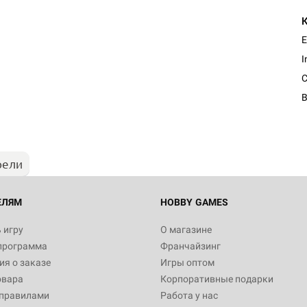
E
I
C
рели
ЕЛЯМ
HOBBY GAMES
 игру
О магазине
программа
Франчайзинг
я о заказе
Игры оптом
овара
Корпоративные подарки
 правилами
Работа у нас