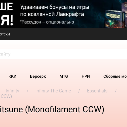
отеки
ККИ
Берсерк
MTG
НРИ
Сборные мо
Infinity
Infinity The Game
Essentials
t CCW)
 Kitsune (Monofilament CCW)