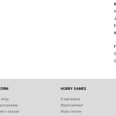
I
E
С
С
ЕЛЯМ
HOBBY GAMES
 игру
О магазине
программа
Франчайзинг
я о заказе
Игры оптом