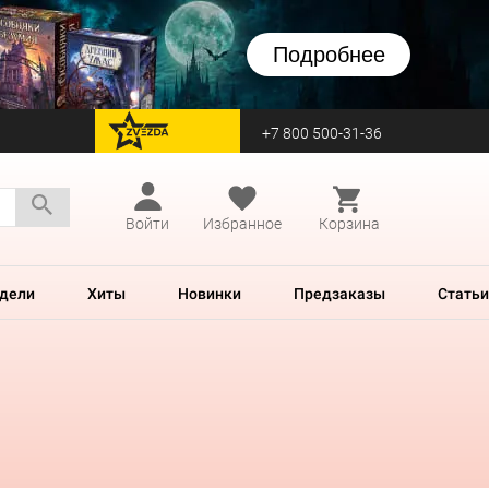
Подробнее
+7 800 500-31-36
перейти на Zvezda
Войти
Избранное
Корзина
дели
Хиты
Новинки
Предзаказы
Статьи