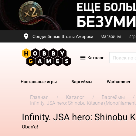
Соединённые Штаты Америки
Магазины
Игр
Каталог
Настольные игры
Варгеймы
Warhammer
Главная
Каталог
Варгеймы
Infinity. JSA hero: Shinobu Kitsune (Monofilamen
Infinity. JSA hero: Shinobu
Oban'а!