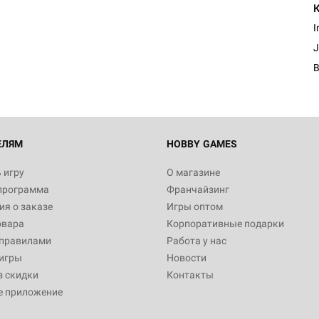
I
ЕЛЯМ
HOBBY GAMES
 игру
О магазине
программа
Франчайзинг
я о заказе
Игры оптом
овара
Корпоративные подарки
 правилами
Работа у нас
игры
Новости
з скидки
Контакты
е приложение