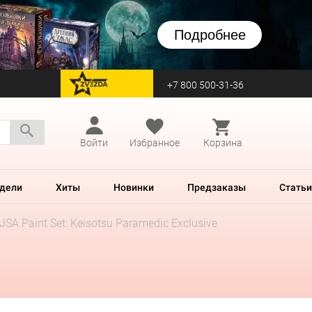
Подробнее
+7 800 500-31-36
перейти на Zvezda
Войти
Избранное
Корзина
дели
Хиты
Новинки
Предзаказы
Статьи
. JSA Paint Set: Keisotsu Paramedic Exclusive