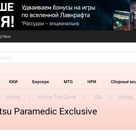
отеки
ККИ
Берсерк
MTG
НРИ
Сборные мо
Infinity
Infinity The Game
JSA
Infinity
sotsu Paramedic Exclusive