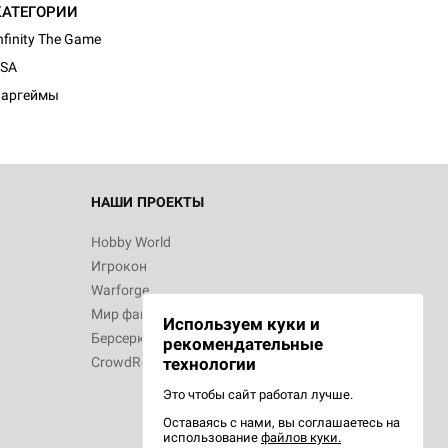
КАТЕГОРИИ
nfinity The Game
JSA
Варгеймы
НАШИ ПРОЕКТЫ
Hobby World
Игрокон
Warforge
Мир фантастики
Используем куки и
Берсерк
рекомендательные
CrowdRepublic
технологии
Это чтобы сайт работал лучше.
Оставаясь с нами, вы соглашаетесь на
использование
файлов куки.