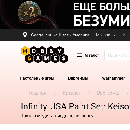
Соединённые Штаты Америки
Магазины
Игр
Каталог
Настольные игры
Варгеймы
Warhammer
Главная
Каталог
Варгеймы
Infinity. JSA Paint Set: Kei
Такого медика нигде не сыщешь