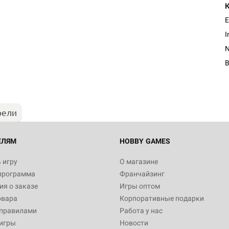
E
I
рели
ЕЛЯМ
HOBBY GAMES
 игру
О магазине
программа
Франчайзинг
я о заказе
Игры оптом
овара
Корпоративные подарки
 правилами
Работа у нас
игры
Новости