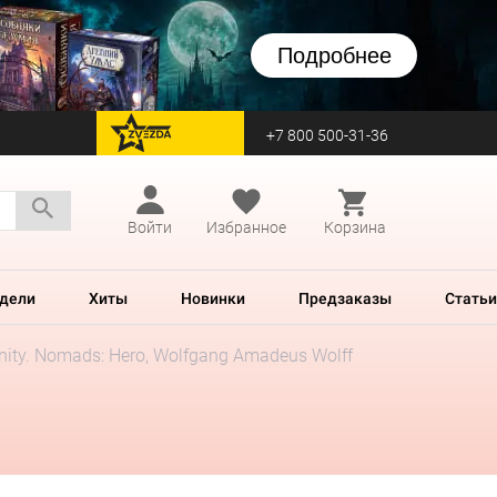
Подробнее
+7 800 500-31-36
перейти на Zvezda
Войти
Избранное
Корзина
дели
Хиты
Новинки
Предзаказы
Статьи
inity. Nomads: Hero, Wolfgang Amadeus Wolff