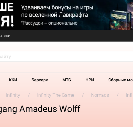
отеки
ККИ
Берсерк
MTG
НРИ
Сборные мо
Infinity
Infinity The Game
Nomads
Inf
lfgang Amadeus Wolff