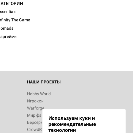
КАТЕГОРИИ
ssentials
nfinity The Game
Nomads
Варгеймы
НАШИ ПРОЕКТЫ
Hobby World
Игрокон
Warforge
Мир фантастики
Используем куки и
Берсерк
рекомендательные
CrowdRepublic
технологии