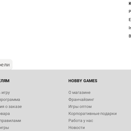
P
E
Настольная игра Hobby Worl
I
Египта
1 991
рели
Настольная игра Hobby World
Белая смерть
12 990
ЕЛЯМ
HOBBY GAMES
 игру
О магазине
программа
Франчайзинг
Настольная игра Hobby World
я о заказе
Игры оптом
Сердце роя. Дисплей бустеро
овара
Корпоративные подарки
3 490
 правилами
Работа у нас
игры
Новости