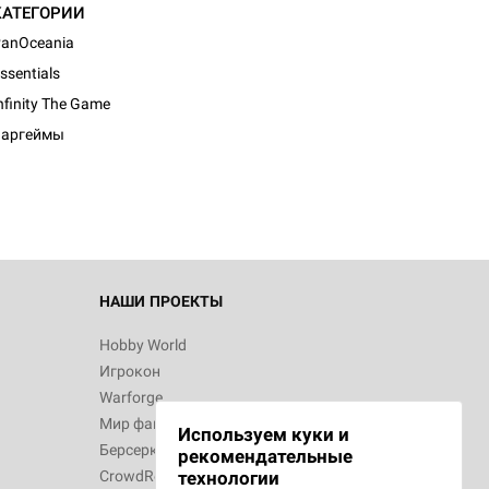
КАТЕГОРИИ
anOceania
ssentials
d Монстры
nfinity The Game
Варгеймы
 Зомбицид:
НАШИ ПРОЕКТЫ
Hobby World
Игрокон
 Берсерк.
Warforge
в
Мир фантастики
Используем куки и
Берсерк
рекомендательные
CrowdRepublic
технологии