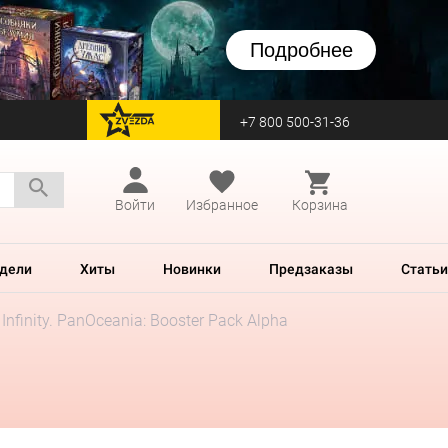
Подробнее
+7 800 500-31-36
перейти на Zvezda
Войти
Избранное
Корзина
дели
Хиты
Новинки
Предзаказы
Статьи
Infinity. PanOceania: Booster Pack Alpha