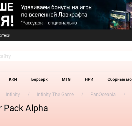
отеки
ККИ
Берсерк
MTG
НРИ
Сборные мо
Infinity
Infinity The Game
PanOceania
er Pack Alpha