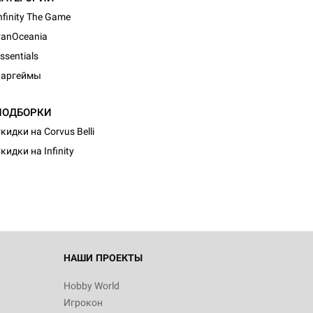
nfinity The Game
anOceania
ssentials
Варгеймы
ПОДБОРКИ
d Монстры
кидки на Corvus Belli
кидки на Infinity
 Зомбицид:
НАШИ ПРОЕКТЫ
Hobby World
Игрокон