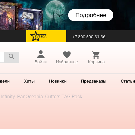
Подробнее
+7 800 500-31-36
перейти на Zvezda
Войти
Избранное
Корзина
дели
Хиты
Новинки
Предзаказы
Статьи
Infinity. PanOceania: Cutters TAG Pack