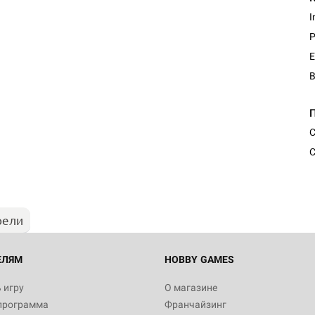
I
P
E
Настольная игра Hobby Worl
С
Египта
С
1 991
рели
Настольная игра Hobby World
Белая смерть
12 990
ЕЛЯМ
HOBBY GAMES
 игру
О магазине
программа
Франчайзинг