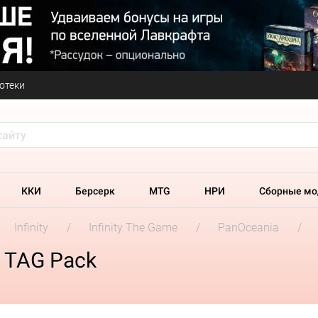
отеки
ККИ
Берсерк
MTG
НРИ
Сборные мо
Infinity
Infinity The Game
PanOceania
rs TAG Pack