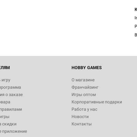
I
P
ЕЛЯМ
HOBBY GAMES
 игру
О магазине
программа
Франчайзинг
я о заказе
Игры оптом
овара
Корпоративные подарки
 правилами
Работа у нас
игры
Новости
з скидки
Контакты
е приложение