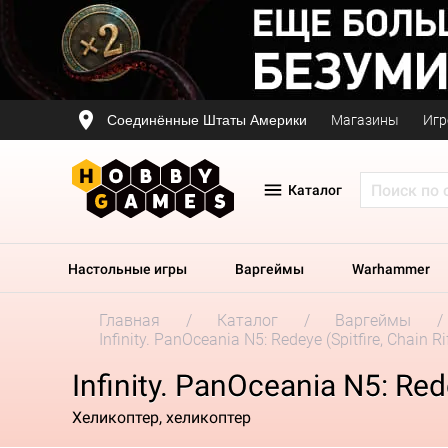
Соединённые Штаты Америки
Магазины
Игр
Каталог
Настольные игры
Варгеймы
Warhammer
Главная
Каталог
Варгеймы
Infinity. PanOceania N5: Redeye (Spitfire, Chain Rif
Infinity. PanOceania N5: Redey
Хеликоптер, хеликоптер