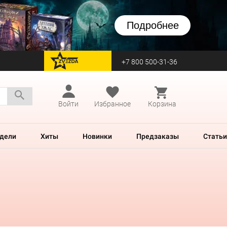
Подробнее
+7 800 500-31-36
перейти на Zvezda
Войти
Избранное
Корзина
дели
Хиты
Новинки
Предзаказы
Статьи