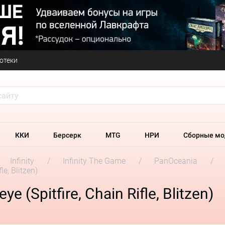
отеки
ККИ
Берсерк
MTG
НРИ
Сборные мо
Infinity
Infinity The Game
PanOceania
le, Blitzen)
e (Spitfire, Chain Rifle, Blitzen)