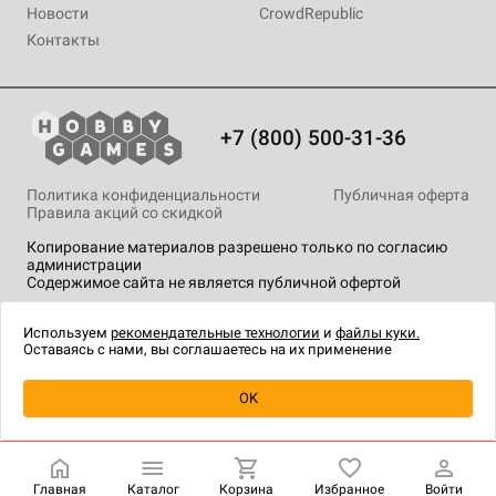
Новости
CrowdRepublic
Контакты
+7 (800) 500-31-36
Политика конфиденциальности
Публичная оферта
Правила акций со скидкой
Копирование материалов разрешено только по согласию
администрации
Содержимое сайта не является публичной офертой
На сайте Hobby Games применяются
рекомендательные
технологии
.
Используем
рекомендательные технологии
и
файлы куки.
Оставаясь с нами, вы соглашаетесь на их применение
OK
Купить
| 5 490 ₽
Главная
Каталог
Корзина
Избранное
Войти