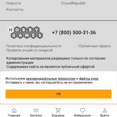
Новости
CrowdRepublic
Контакты
+7 (800) 500-31-36
Политика конфиденциальности
Публичная оферта
Правила акций со скидкой
Копирование материалов разрешено только по согласию
администрации
Содержимое сайта не является публичной офертой
На сайте Hobby Games применяются
рекомендательные
технологии
.
Используем
рекомендательные технологии
и
файлы куки.
Оставаясь с нами, вы соглашаетесь на их применение
Уведомить о наличии
OK
Главная
Каталог
Корзина
Избранное
Войти