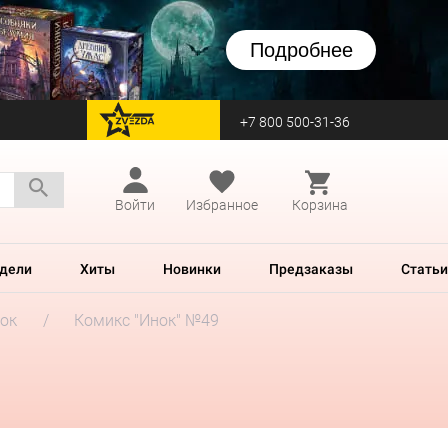
Подробнее
+7 800 500-31-36
перейти на Zvezda
Войти
Избранное
Корзина
дели
Хиты
Новинки
Предзаказы
Статьи
ок
Комикс "Инок" №49