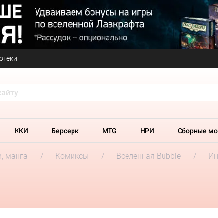
отеки
ККИ
Берсерк
MTG
НРИ
Сборные мо
и, манга
Комиксы
Вселенная Bubble
Ин