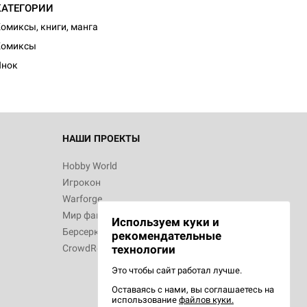
КАТЕГОРИИ
d Монстры
омиксы, книги, манга
Комиксы
Инок
 Зомбицид:
НАШИ ПРОЕКТЫ
Hobby World
Игрокон
 Берсерк.
Warforge
в
Мир фантастики
Используем куки и
Берсерк
рекомендательные
CrowdRepublic
технологии
Это чтобы сайт работал лучше.
Оставаясь с нами, вы соглашаетесь на
d Ужас
использование
файлов куки.
орой сезон