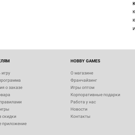
Настольная игра Hobby Worl
Египта
К
1 991
Настольная игра Hobby World
Белая смерть
12 990
ЕЛЯМ
HOBBY GAMES
 игру
О магазине
программа
Франчайзинг
Настольная игра Hobby World
я о заказе
Игры оптом
Сердце роя. Дисплей бустеро
овара
Корпоративные подарки
3 490
 правилами
Работа у нас
игры
Новости
з скидки
Контакты
е приложение
Настольная игра Hobby Worl
Аркхэма. Карточная игра: Вт