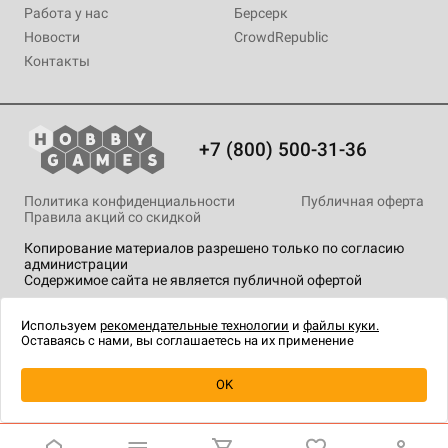
Работа у нас
Берсерк
Новости
CrowdRepublic
Контакты
+7 (800) 500-31-36
Политика конфиденциальности
Публичная оферта
Правила акций со скидкой
Копирование материалов разрешено только по согласию
администрации
Содержимое сайта не является публичной офертой
На сайте Hobby Games применяются
рекомендательные
технологии
.
Используем
рекомендательные технологии
и
файлы куки.
Оставаясь с нами, вы соглашаетесь на их применение
Уведомить о наличии
OK