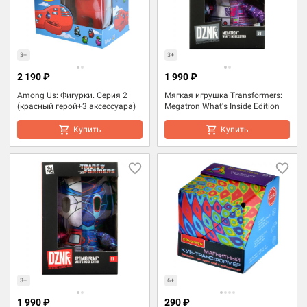
3+
3+
2 190 ₽
1 990 ₽
Among Us: Фигурки. Серия 2
Мягкая игрушка Transformers:
(красный герой+3 аксессуара)
Megatron What's Inside Edition
Купить
Купить
3+
6+
1 990 ₽
290 ₽