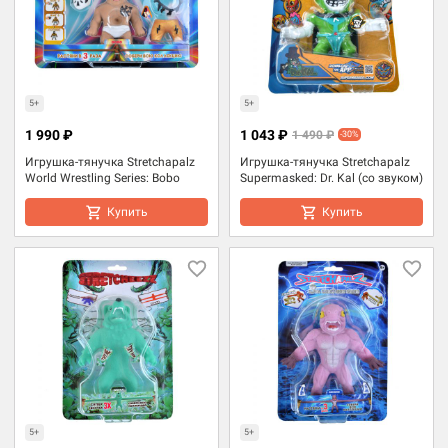
5+
5+
1 990 ₽
1 043 ₽
1 490 ₽
-30%
Игрушка-тянучка Stretchapalz
Игрушка-тянучка Stretchapalz
World Wrestling Series: Bobo
Supermasked: Dr. Kal (со звуком)
Купить
Купить
5+
5+