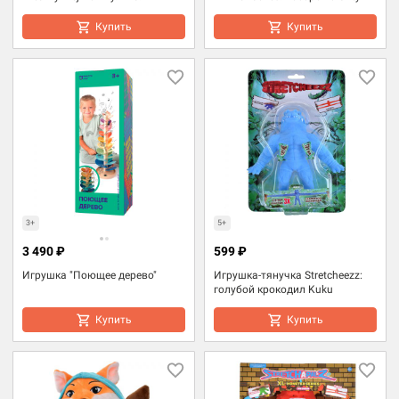
Купить
Купить
3+
5+
3 490 ₽
599 ₽
Игрушка "Поющее дерево"
Игрушка-тянучка Stretcheezz:
голубой крокодил Kuku
Купить
Купить