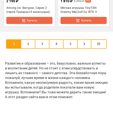
2 190 ₽
1 810 ₽
3 290 ₽
-45%
Among Us: Фигурки. Серия 2
Мягкая игрушка TinyTAN
(герой Призрак+3 аксессуара)
Dreamy Mej Doll Dy. BTS: V
Купить
Купить
1
2
3
4
5
Развитие и образование – это, безусловно, важные аспекты
в воспитании детей. Но не стоит с этим усердствовать и
лишать их главного – самого детства. Эта беззаботная пора,
пожалуй, лучшее время в жизни каждого человека.
Вспомните, какую неописуемую радость, какие яркие эмоции
вы испытывали, когда родители покупали вам новую
игрушку. Вспомнили? Вы тоже можете дарить такие эмоции!
А этот раздел сайта вам в этом поможет.