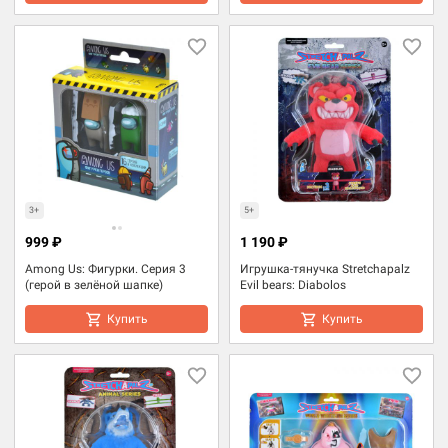
3+
5+
999 ₽
1 190 ₽
Among Us: Фигурки. Серия 3
Игрушка-тянучка Stretchapalz
(герой в зелёной шапке)
Evil bears: Diabolos
Купить
Купить