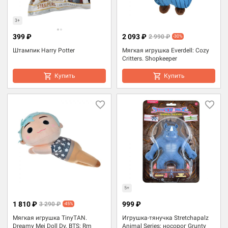
3+
399 ₽
2 093 ₽
2 990 ₽
-30%
Штампик Harry Potter
Мягкая игрушка Everdell: Cozy
Critters. Shopkeeper
Купить
Купить
5+
1 810 ₽
999 ₽
3 290 ₽
-45%
Мягкая игрушка TinyTAN.
Игрушка-тянучка Stretchapalz
Dreamy Mej Doll Dy. BTS: Rm
Animal Series: носорог Grunty