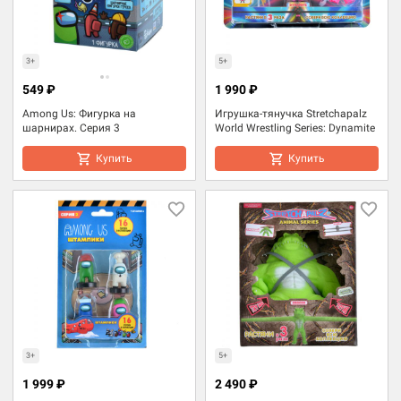
3+
5+
549 ₽
1 990 ₽
Among Us: Фигурка на
Игрушка-тянучка Stretchapalz
шарнирах. Серия 3
World Wrestling Series: Dynamite
Купить
Купить
3+
5+
1 999 ₽
2 490 ₽