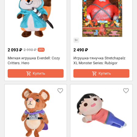
5+
2 093 ₽
2 490 ₽
2 990 ₽
-30%
Мягкая игрушка Everdell: Cozy
Игрушка-тянучка Stretchapalz
Critters. Hero
XL Monster Series: Rubigor
Купить
Купить