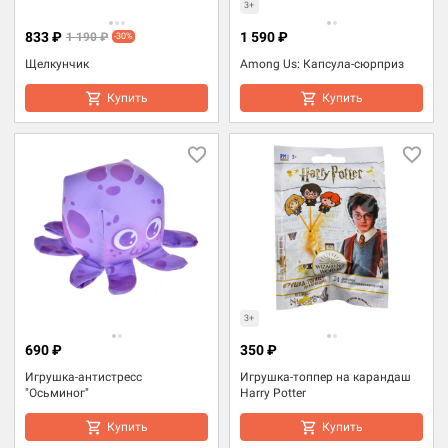
3+
833 ₽
1 590 ₽
1 190 ₽
-30%
Щелкунчик
Among Us: Капсула-сюрприз
Купить
Купить
3+
690 ₽
350 ₽
Игрушка-антистресс
Игрушка-топпер на карандаш
"Осьминог"
Harry Potter
Купить
Купить