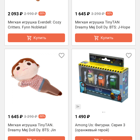
2 093 ₽
1 645 ₽
2 990 ₽
3 290 ₽
-30%
-50%
Мягкая игрушка Everdell: Cozy
Мягкая игрушка TinyTAN
Critters. Fynn Nobletail
Dreamy Mej Doll Dy. BTS: J-Hope
Купить
Купить
3+
1 645 ₽
1 490 ₽
3 290 ₽
-50%
Мягкая игрушка TinyTAN.
Among Us: Фигурки. Серия 3
Dreamy Mej Doll Dy. BTS: Jin
(оранжевый герой)