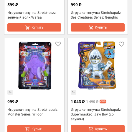
599 ₽
999 ₽
Игрушка-тянучка Stretcheezz:
Игрушка-тянучка Stretchapalz
зелёный волк Wafaa
Sea Creatures Series: Genghis
Купить
Купить
5+
5+
999 ₽
1 043 ₽
1 490 ₽
-30%
Игрушка-тянучка Stretchapalz
Игрушка-тянучка Stretchapalz
Monster Series: Wildor
Supermasked: Jaw Boy (со
звуком)
Купить
Купить