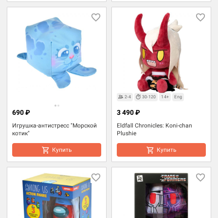
2-4
30-120
14+
Eng
690 ₽
3 490 ₽
Игрушка-антистресс "Морской
Eldfall Chronicles: Koni-chan
котик"
Plushie
Купить
Купить