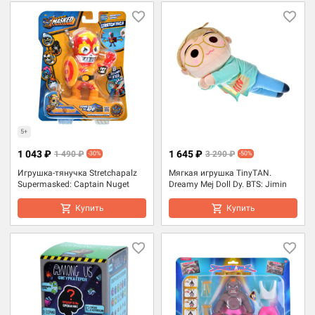
5+
1 043 ₽
1 645 ₽
1 490 ₽
3 290 ₽
-30%
-50%
Игрушка-тянучка Stretchapalz
Мягкая игрушка TinyTAN.
Supermasked: Captain Nuget
Dreamy Mej Doll Dy. BTS: Jimin
Купить
Купить