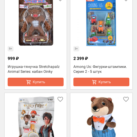
5+
3+
999 ₽
2 399 ₽
Игрушка-тянучка Stretchapalz
Among Us: Фигурки-штампики.
Animal Series: кабан Oinky
Серия 2 - 5 штук
Купить
Купить