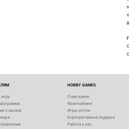
I
Y
Настольная игра Hobby Worl
Египта
1 991
С
С
Настольная игра Hobby World
Белая смерть
12 990
ЕЛЯМ
HOBBY GAMES
 игру
О магазине
программа
Франчайзинг
Настольная игра Hobby World
я о заказе
Игры оптом
Сердце роя. Дисплей бустеро
овара
Корпоративные подарки
3 490
 правилами
Работа у нас