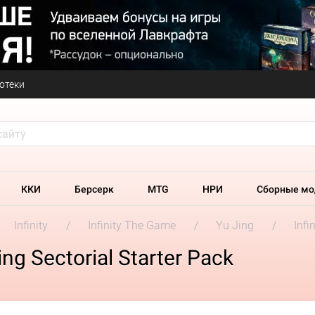
отеки
ККИ
Берсерк
MTG
НРИ
Сборные мо
Infinity
Infinity The Game
Yu Jing
Infi
Jing Sectorial Starter Pack