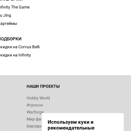
nfinity The Game
u Jing
Варгеймы
d Монстры
ПОДБОРКИ
кидки на Corvus Belli
кидки на Infinity
 Зомбицид:
НАШИ ПРОЕКТЫ
Hobby World
Игрокон
 Берсерк.
Warforge
в
Мир фантастики
Используем куки и
Берсерк
рекомендательные