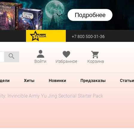
Подробнее
+7 800 500-31-36
перейти на Zvezda
Войти
Избранное
Корзина
дели
Хиты
Новинки
Предзаказы
Статьи
nity. Invincible Army Yu Jing Sectorial Starter Pack