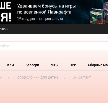
отеки
ККИ
Берсерк
MTG
НРИ
Сборные мо
ы
Головоломки для детей
IQ-Контакт