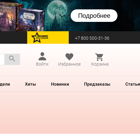
Подробнее
+7 800 500-31-36
перейти на Zvezda
Войти
Избранное
Корзина
дели
Хиты
Новинки
Предзаказы
Статьи