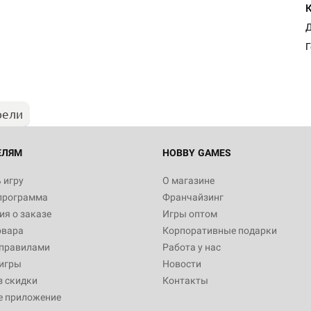
Д
Г
рели
ЕЛЯМ
HOBBY GAMES
 игру
О магазине
программа
Франчайзинг
я о заказе
Игры оптом
овара
Корпоративные подарки
 правилами
Работа у нас
игры
Новости
з скидки
Контакты
е приложение