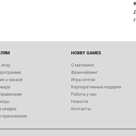
Д
Г
ЕЛЯМ
HOBBY GAMES
 игру
О магазине
программа
Франчайзинг
я о заказе
Игры оптом
овара
Корпоративные подарки
 правилами
Работа у нас
игры
Новости
з скидки
Контакты
е приложение