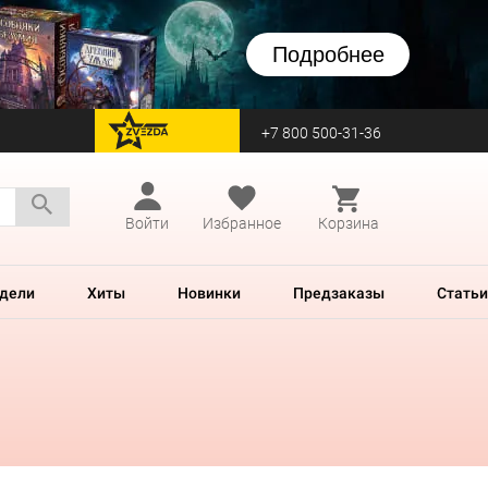
Подробнее
+7 800 500-31-36
перейти на Zvezda
Войти
Избранное
Корзина
дели
Хиты
Новинки
Предзаказы
Статьи