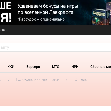
отеки
ККИ
Берсерк
MTG
НРИ
Сборные мо
ы
Головоломки для детей
IQ-Твист