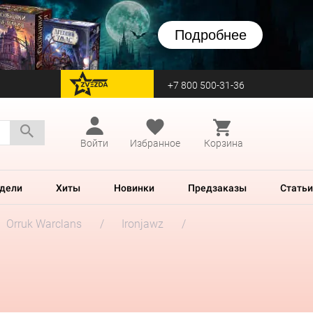
Подробнее
+7 800 500-31-36
перейти на Zvezda
Войти
Избранное
Корзина
дели
Хиты
Новинки
Предзаказы
Статьи
Orruk Warclans
Ironjawz