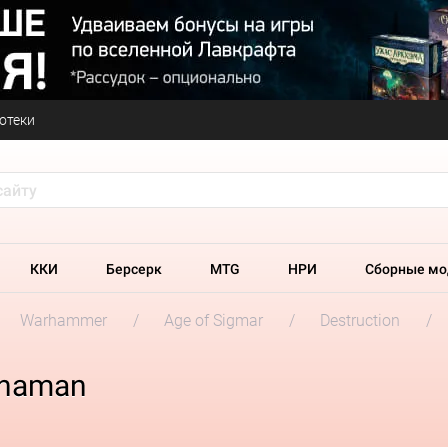
отеки
ККИ
Берсерк
MTG
НРИ
Сборные мо
Warhammer
Age of Sigmar
Destruction
Shaman