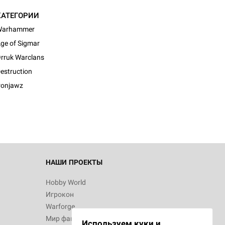
КАТЕГОРИИ
Warhammer
ge of Sigmar
rruk Warclans
estruction
ronjawz
НАШИ ПРОЕКТЫ
Hobby World
Игрокон
Warforge
Мир фантастики
Используем куки и