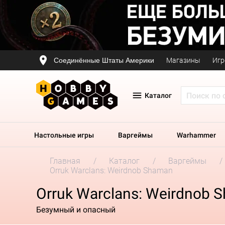
Соединённые Штаты Америки
Магазины
Игр
Каталог
Настольные игры
Варгеймы
Warhammer
Главная
Каталог
Варгеймы
Orruk Warclans: Weirdnob Shaman
Orruk Warclans: Weirdnob 
Безумный и опасный