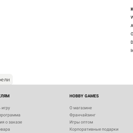
A
O
D
I
рели
ЕЛЯМ
HOBBY GAMES
 игру
О магазине
программа
Франчайзинг
я о заказе
Игры оптом
овара
Корпоративные подарки