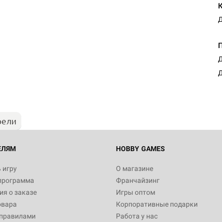
Д
Д
Д
рели
ЕЛЯМ
HOBBY GAMES
 игру
О магазине
программа
Франчайзинг
я о заказе
Игры оптом
овара
Корпоративные подарки
 правилами
Работа у нас