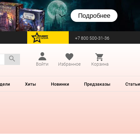
Подробнее
+7 800 500-31-36
перейти на Zvezda
Войти
Избранное
Корзина
дели
Хиты
Новинки
Предзаказы
Статьи