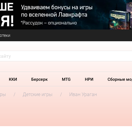
отеки
ККИ
Берсерк
MTG
НРИ
Сборные мо
гры
Детские игры
Иван Ураган