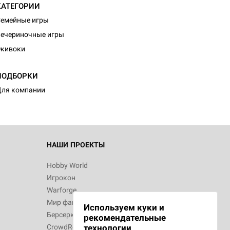
КАТЕГОРИИ
емейные игры
ечериночные игры
Экивоки
ПОДБОРКИ
ля компании
НАШИ ПРОЕКТЫ
Hobby World
Игрокон
Warforge
Мир фантастики
Используем куки и
Берсерк
рекомендательные
CrowdRepublic
технологии