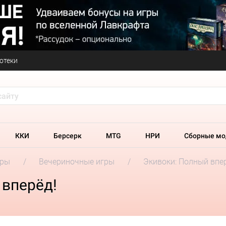
отеки
ККИ
Берсерк
MTG
НРИ
Сборные мо
гры
Вечериночные игры
Экивоки: Полный впе
 вперёд!