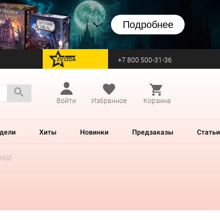
Подробнее
+7 800 500-31-36
перейти на Zvezda
Войти
Избранное
Корзина
дели
Хиты
Новинки
Предзаказы
Статьи
рёд!