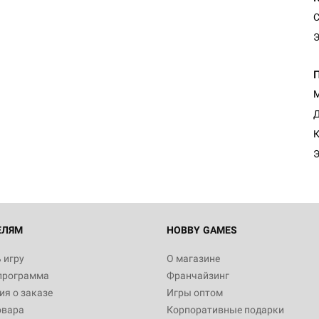
С
Э
М
Настольная игра Hobby Worl
Египта
Д
1 991
К
Э
Настольная игра Hobby World
Белая смерть
12 990
ЕЛЯМ
HOBBY GAMES
 игру
О магазине
программа
Франчайзинг
Настольная игра Hobby Worl
я о заказе
Игры оптом
Аркхэма. Карточная игра
овара
Корпоративные подарки