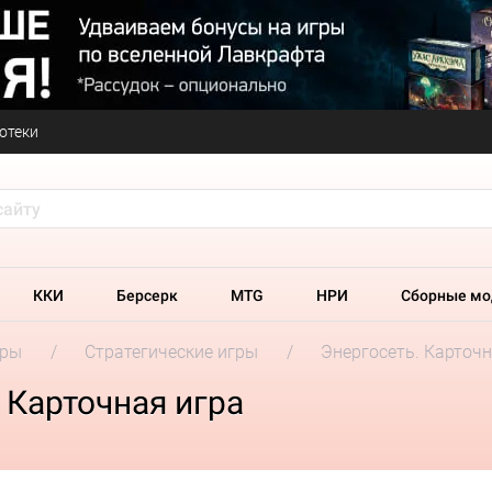
отеки
ККИ
Берсерк
MTG
НРИ
Сборные мо
гры
Стратегические игры
Энергосеть. Карточн
 Карточная игра