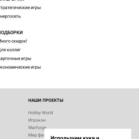
тратегические игры
нергосеть
ПОДБОРКИ
ного скидок!
d Монстры
ля коллег
арточные игры
кономические игры
 Зомбицид:
НАШИ ПРОЕКТЫ
Hobby World
Игрокон
d Ужас
Warforge
Мир фантастики
Используем куки и