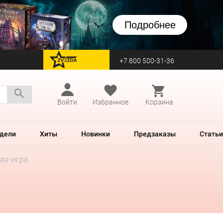
Подробнее
+7 800 500-31-36
перейти на Zvezda
Войти
Избранное
Корзина
дели
Хиты
Новинки
Предзаказы
Статьи
ая игра