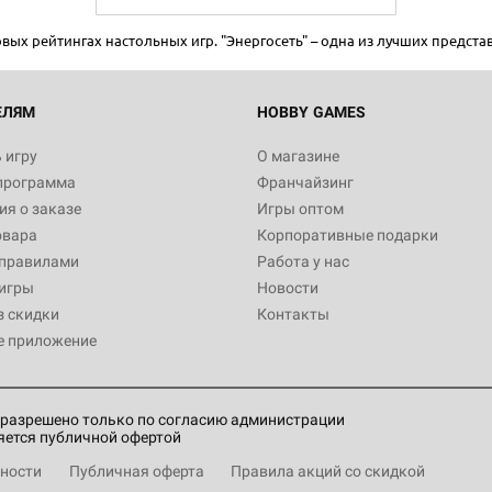
х рейтингах настольных игр. "Энергосеть" – одна из лучших предста
Настольная игра Hobby World
Белая смерть
12 990
ЕЛЯМ
HOBBY GAMES
 игру
О магазине
программа
Франчайзинг
Настольная игра Hobby Worl
я о заказе
Игры оптом
Аркхэма. Карточная игра
овара
Корпоративные подарки
3 490
 правилами
Работа у нас
игры
Новости
з скидки
Контакты
е приложение
Настольная игра Hobby Worl
Аркхэма. Карточная игра: Вт
4 990
разрешено только по согласию администрации
яется публичной офертой
ности
Публичная оферта
Правила акций со скидкой