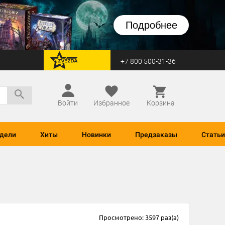
Подробнее
+7 800 500-31-36
перейти на Zvezda
Войти
Избранное
Корзина
дели
Хиты
Новинки
Предзаказы
Статьи
Просмотрено: 3597 раз(а)