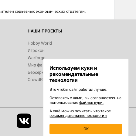
вителей серьёзных экономических стратегий.
 Зомбицид:
НАШИ ПРОЕКТЫ
Hobby World
Игрокон
d Ужас
Warforge
Мир фантастики
Используем куки и
Берсерк
рекомендательные
технологии
CrowdRepublic
Это чтобы сайт работал лучше.
Оставаясь с нами, вы соглашаетесь на
d Ужас
использование
файлов куки.
орой сезон
А ещё можно почитать, что такое
рекомендательные технологии
OK