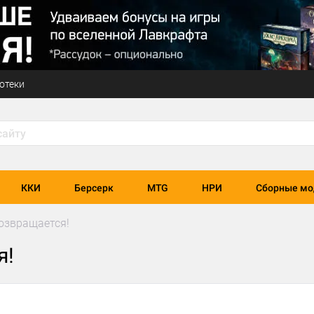
отеки
ККИ
Берсерк
MTG
НРИ
Сборные мо
возвращается!
я!