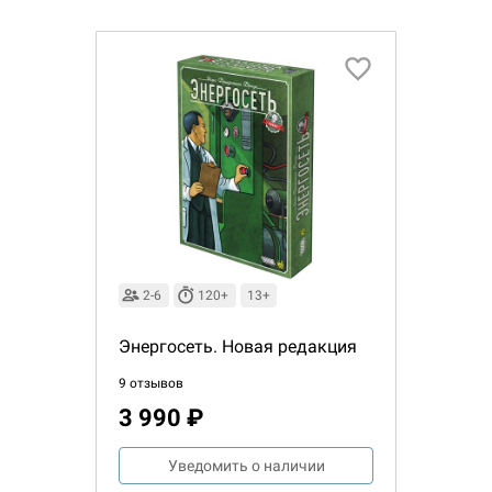
2-6
120+
13+
Энергосеть. Новая редакция
9 отзывов
Настольная игра Hobby Worl
3 990 ₽
Египта
1 991
Уведомить о наличии