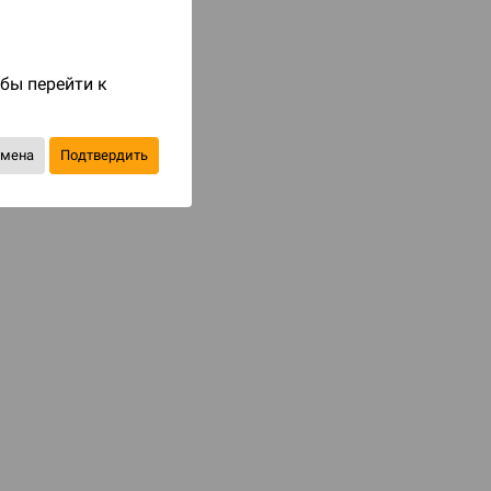
Код товара: 63233
2 490 ₽
обы перейти к
до 249
бонусов на следующие покупки
тмена
Подтвердить
Купить
В избранное