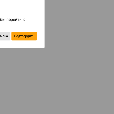
Код товара: 63243
5 490 ₽
обы перейти к
до 549
бонусов на следующие покупки
тмена
Подтвердить
Уведомить о наличии
В избранное