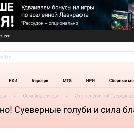
отеки
ККИ
Берсерк
MTG
НРИ
Сборные мо
гры
Семейные игры
Это нелогично! Суеверные
но! Суеверные голуби и сила б