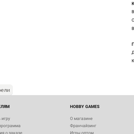
С
В
Д
К
рели
ЕЛЯМ
HOBBY GAMES
 игру
О магазине
программа
Франчайзинг
я о заказе
Игры оптом