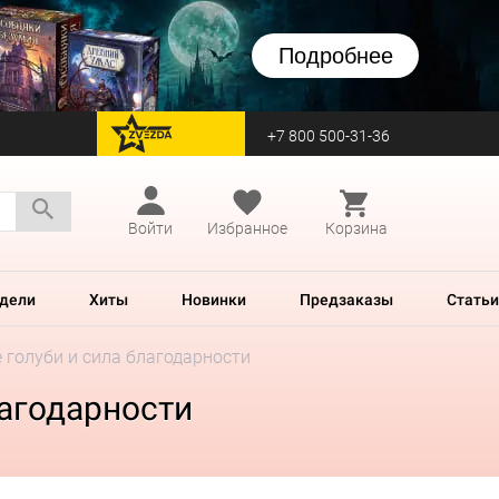
Подробнее
+7 800 500-31-36
перейти на Zvezda
Войти
Избранное
Корзина
дели
Хиты
Новинки
Предзаказы
Статьи
 голуби и сила благодарности
лагодарности