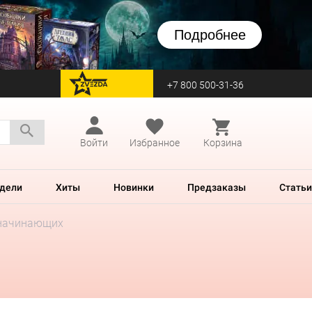
Подробнее
+7 800 500-31-36
перейти на Zvezda
Войти
Избранное
Корзина
дели
Хиты
Новинки
Предзаказы
Статьи
 начинающих