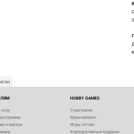
С
Д
К
рели
ЕЛЯМ
HOBBY GAMES
 игру
О магазине
программа
Франчайзинг
я о заказе
Игры оптом
овара
Корпоративные подарки