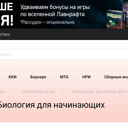
отеки
ККИ
Берсерк
MTG
НРИ
Сборные мо
гры
Семейные игры
Эволюция: Биология для
Биология для начинающих