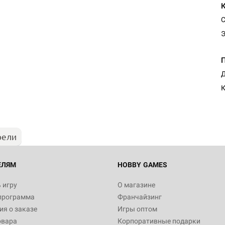
С
Настольная игра Hobby Worl
Д
Египта
К
1 991
рели
Настольная игра Hobby World
Белая смерть
12 990
ЕЛЯМ
HOBBY GAMES
 игру
О магазине
программа
Франчайзинг
Настольная игра Hobby Worl
я о заказе
Игры оптом
Аркхэма. Карточная игра
овара
Корпоративные подарки