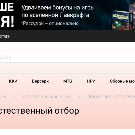
отеки
ККИ
Берсерк
MTG
НРИ
Сборные мо
гры
Стратегические игры
Эволюция: Естестве
стественный отбор