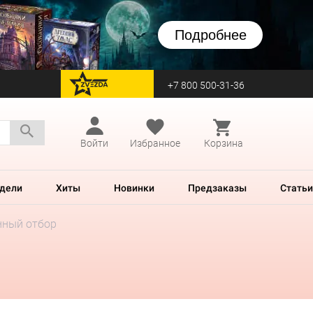
Подробнее
+7 800 500-31-36
перейти на Zvezda
Войти
Избранное
Корзина
дели
Хиты
Новинки
Предзаказы
Статьи
нный отбор