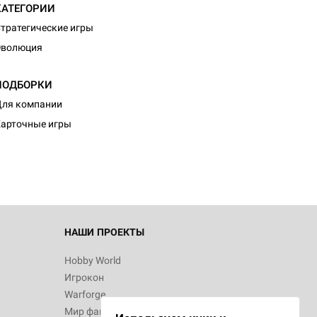
КАТЕГОРИИ
тратегические игры
Эволюция
ПОДБОРКИ
d Монстры
ля компании
арточные игры
 Зомбицид:
НАШИ ПРОЕКТЫ
Hobby World
Игрокон
d Ужас
Warforge
Мир фантастики