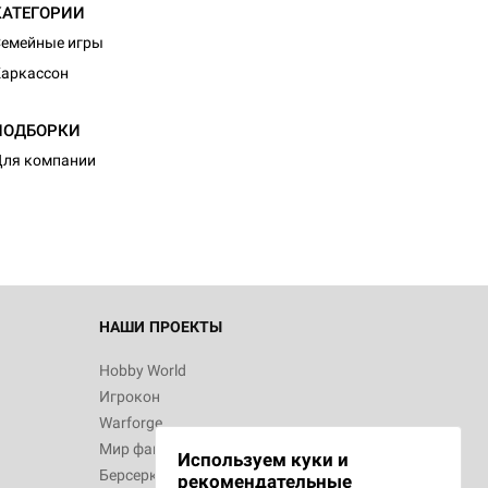
КАТЕГОРИИ
емейные игры
аркассон
d Журнал
ПОДБОРКИ
к: Братья
ля компании
d Звёздные
НАШИ ПРОЕКТЫ
Hobby World
Игрокон
d Сумерки
Warforge
: Грозовой
Мир фантастики
Используем куки и
Берсерк
рекомендательные