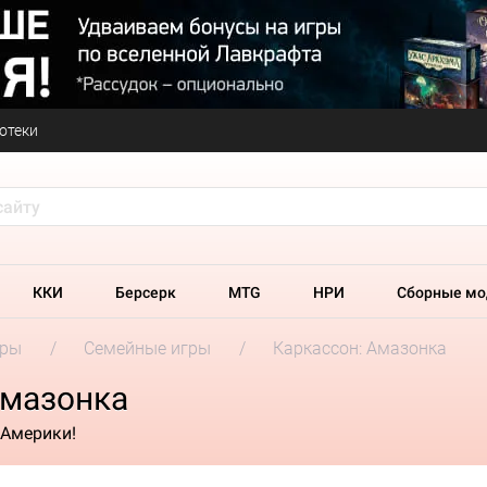
отеки
ККИ
Берсерк
MTG
НРИ
Сборные мо
гры
Семейные игры
Каркассон: Амазонка
Амазонка
 Америки!