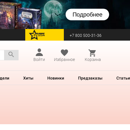
Подробнее
+7 800 500-31-36
перейти на Zvezda
Войти
Избранное
Корзина
дели
Хиты
Новинки
Предзаказы
Статьи