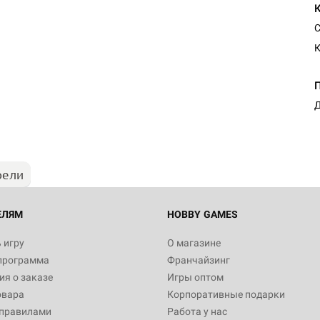
С
К
Настольная игра Hobby Worl
"Мир фантастики. Спецвыпус
Стругацкие"
Д
1 490
рели
Настольная игра Hobby Worl
империи: Боевая тревога
799
ЕЛЯМ
HOBBY GAMES
 игру
О магазине
программа
Франчайзинг
Настольная игра Hobby Worl
я о заказе
Игры оптом
империи. Четвёртая редакция
овара
Корпоративные подарки
Рубеж
12 990
 правилами
Работа у нас