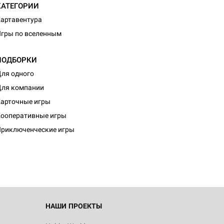
КАТЕГОРИИ
артавентура
гры по вселенным
ПОДБОРКИ
ля одного
ля компании
арточные игры
d Журнал
ооперативные игры
к: Братья
риключенческие игры
d Звёздные
НАШИ ПРОЕКТЫ