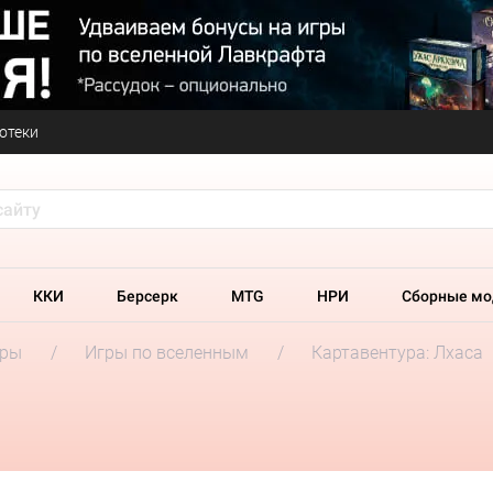
отеки
ККИ
Берсерк
MTG
НРИ
Сборные мо
гры
Игры по вселенным
Картавентура: Лхаса