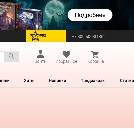
Подробнее
+7 800 500-31-36
перейти на Zvezda
Войти
Избранное
Корзина
дели
Хиты
Новинки
Предзаказы
Статьи