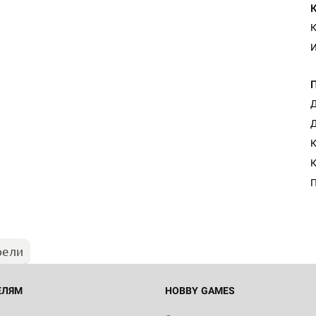
К
И
Д
Д
К
Настольная игра Hobby Worl
К
"Мир фантастики. Спецвыпус
Стругацкие"
П
1 490
рели
Настольная игра Hobby Worl
империи: Боевая тревога
799
ЕЛЯМ
HOBBY GAMES