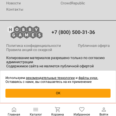
Новости
CrowdRepublic
Контакты
+7 (800) 500-31-36
Политика конфиденциальности
Публичная оферта
Правила акций со скидкой
Копирование материалов разрешено только по согласию
администрации
Содержимое сайта не является публичной офертой
На сайте Hobby Games применяются
рекомендательные
технологии
.
Используем
рекомендательные технологии
и
файлы куки.
Оставаясь с нами, вы соглашаетесь на их применение
Уведомить о наличии
OK
Главная
Каталог
Корзина
Избранное
Войти