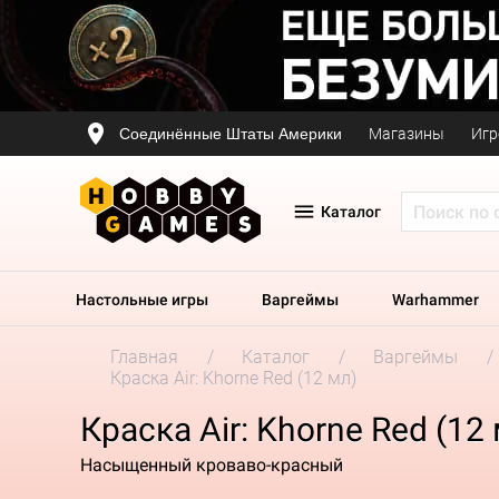
Соединённые Штаты Америки
Магазины
Игр
Каталог
Настольные игры
Варгеймы
Warhammer
Главная
Каталог
Варгеймы
Краска Air: Khorne Red (12 мл)
Краска Air: Khorne Red (12
Насыщенный кроваво-красный