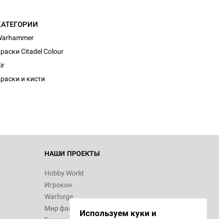
КАТЕГОРИИ
Warhammer
раски Citadel Colour
d Монстры
ir
раски и кисти
 Зомбицид:
НАШИ ПРОЕКТЫ
Hobby World
Игрокон
 Берсерк.
Warforge
в
Мир фантастики
Используем куки и