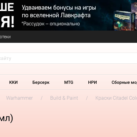
отеки
ККИ
Берсерк
MTG
НРИ
Сборные мо
Warhammer
Build & Paint
Краски Citadel Col
 мл)