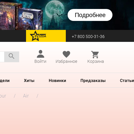
Подробнее
+7 800 500-31-36
перейти на Zvezda
Войти
Избранное
Корзина
дели
Хиты
Новинки
Предзаказы
Статьи
our
Air