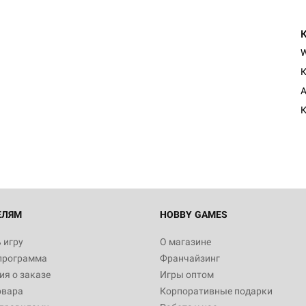
К
Настольная игра Hobby Worl
A
Египта
К
1 991
Настольная игра Hobby World
Белая смерть
12 990
ЕЛЯМ
HOBBY GAMES
 игру
О магазине
программа
Франчайзинг
Настольная игра Hobby World
я о заказе
Игры оптом
Сердце роя. Дисплей бустеро
овара
Корпоративные подарки
3 490